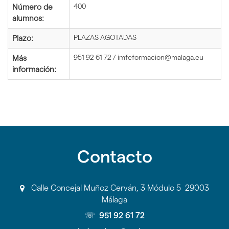
400
Número de
alumnos:
PLAZAS AGOTADAS
Plazo:
951 92 61 72 / imfeformacion@malaga.eu
Más
información:
Contacto
Calle Concejal Muñoz Cerván, 3 Módulo 5 29003
Málaga
☏
951 92 61 72