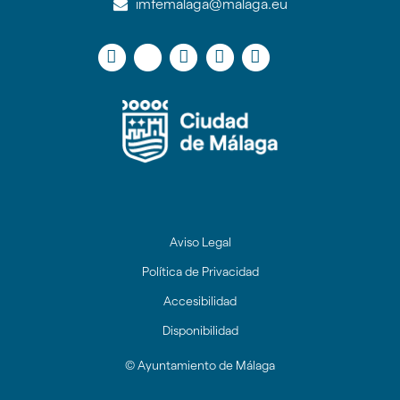
imfemalaga@malaga.eu
Icono
Icono
Icono
Icono
Icono
Icono
Icono
Icono
Icono
Icono
Icono
de
circular
circular
circular
circular
circular
de
de
de
de
de
Blogger
facebook
twitter
Linkedin
youtube
Instagram
Aviso Legal
Política de Privacidad
Accesibilidad
Disponibilidad
© Ayuntamiento de Málaga