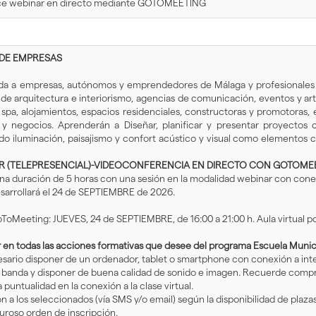
lace webinar en directo mediante GOTOMEETING
DE EMPRESAS
ada a empresas, autónomos y emprendedores de Málaga y profesionales de
 de arquitectura e interiorismo, agencias de comunicación, eventos y ar
 y spa, alojamientos, espacios residenciales, constructoras y promotoras,
negocios. Aprenderán a Diseñar, planificar y presentar proyectos co
ando iluminación, paisajismo y confort acústico y visual como elementos
AR (TELEPRESENCIAL)-VIDEOCONFERENCIA EN DIRECTO CON GOTOME
una duración de 5 horas con una sesión en la modalidad webinar con co
esarrollará el 24 de SEPTIEMBRE de 2026.
ToMeeting: JUEVES, 24 de SEPTIEMBRE, de 16:00 a 21:00 h. Aula virtua
ar en todas las acciones formativas que desee del programa Escuela Muni
cesario disponer de un ordenador, tablet o smartphone con conexión a in
anda y disponer de buena calidad de sonido e imagen. Recuerde comprobar
 puntualidad en la conexión a la clase virtual.
n a los seleccionados (vía SMS y/o email) según la disponibilidad de plazas
guroso orden de inscripción.