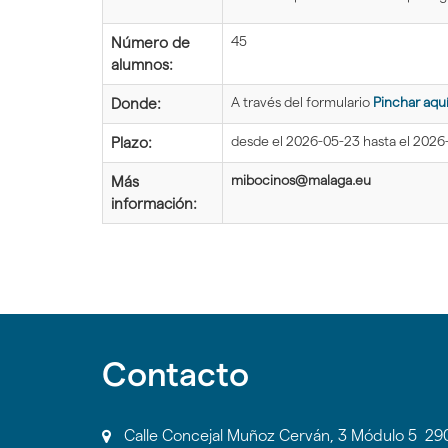
45
Número de
alumnos:
A través del formulario
Pinchar aqu
Donde:
desde el 2026-05-23 hasta el 2026
Plazo:
mibocinos@malaga.eu
Más
información:
Contacto
Calle Concejal Muñoz Cerván, 3 Módulo 5 2