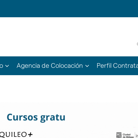
???
???
o
Agencia de Colocación
Perfil Contrat
le.subsections???
ter.header.toggle.subsections???
key.formatter.header.toggle.subsections???
key.formatter.head