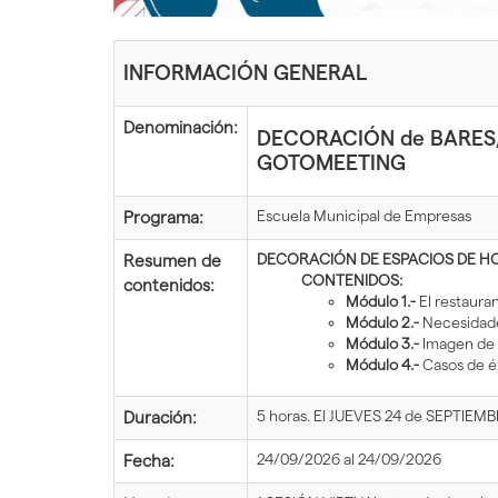
inicio
INFORMACIÓN GENERAL
Denominación:
DECORACIÓN de BARES, 
GOTOMEETING
Escuela Municipal de Empresas
Programa:
DECORACIÓN DE ESPACIOS DE HO
Resumen de
CONTENIDOS:
contenidos:
Módulo 1.-
El restaura
Módulo 2.-
Necesidades
Módulo 3.-
Imagen de 
Módulo 4.-
Casos de éx
5 horas. El JUEVES 24 de SEPTIEMBR
Duración:
24/09/2026 al 24/09/2026
Fecha: