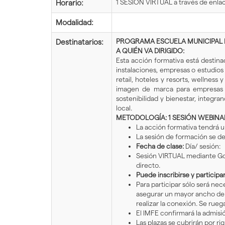
1 SESIÓN VIRTUAL a través de en
Horario:
Modalidad:
PROGRAMA ESCUELA MUNICIPAL 
Destinatarios:
A QUIÉN VA DIRIGIDO:
Esta acción formativa está destin
instalaciones, empresas o estudios
retail, hoteles y resorts, wellness
imagen de marca para empresas y 
sostenibilidad y bienestar, integr
local.
METODOLOGÍA: 1 SESIÓN WEBIN
La acción formativa tendrá 
La sesión de formación se d
Fecha de clase:
Día/ sesión:
Sesión VIRTUAL mediante Go
directo.
Puede inscribirse y particip
Para participar sólo será ne
asegurar un mayor ancho de b
realizar la conexión. Se ruega
El IMFE confirmará la admisió
Las plazas se cubrirán por ri