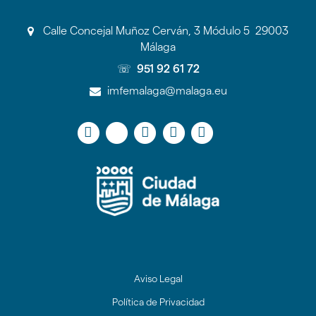
Calle Concejal Muñoz Cerván, 3 Módulo 5 29003
Málaga
☏
951 92 61 72
imfemalaga@malaga.eu
Icono
Icono
Icono
Icono
Icono
Icono
Icono
Icono
Icono
Icono
Icono
de
circular
circular
circular
circular
circular
de
de
de
de
de
Blogger
facebook
twitter
Linkedin
youtube
Instagram
Aviso Legal
Política de Privacidad