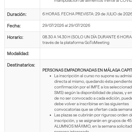
manipulación de alimentos frente al COVID
6 HORAS. FECHA PREVISTA: 29 de JULIO de 202
Duración:
29/07/2026 al 29/07/2026
Fecha:
08.30 A 14.30 H (SOLO UN DÍA DURANTE 6 HORA
Horario:
través de la plataforma GoToMeeting
Modalidad:
Destinatarios:
PERSONAS EMPADRONADAS EN MÁLAGA CAPIT
La inscripción al curso no supone su admis
directa al mismo, quedando ésta pendient
confirmación por el IMFE a los seleccionad
SMS) según la disponibilidad de plazas, y e
de no ser convocado a cada edición, pued
debe volver a inscribirse en las siguientes
convocatorias que se ofertan cada semana
Las plazas se cubrirán por riguroso orden d
inscripción, y se asignarán en grupos de 45
ALUMNOS MÁXIMO, en la semana solicitada
persona interesada.