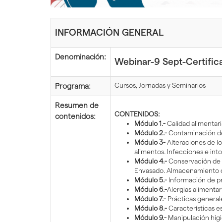
inicio
INFORMACIÓN GENERAL
Denominación:
Webinar-9 Sept-Certific
Cursos, Jornadas y Seminarios
Programa:
Resumen de
CONTENIDOS:
contenidos:
Módulo 1.-
Calidad alimentari
Módulo 2.-
Contaminación de l
Módulo 3-
Alteraciones de lo
alimentos. Infecciones e into
Módulo 4.-
Conservación de lo
Envasado. Almacenamiento d
Módulo 5.-
Información de pr
Módulo 6.-
Alergias alimenta
Módulo 7.-
Prácticas generale
Módulo 8.-
Características es
Módulo 9.-
Manipulación higié