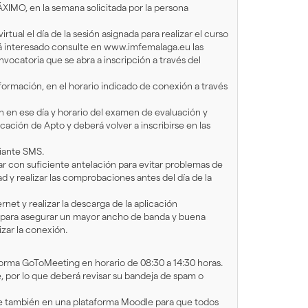
XIMO, en la semana solicitada por la persona
ual el día de la sesión asignada para realizar el curso
tá interesado consulte en www.imfemalaga.eu las
nvocatoria que se abra a inscripción a través del
 formación, en el horario indicado de conexión a través
ón en ese día y horario del examen de evaluación y
icación de Apto y deberá volver a inscribirse en las
diante SMS.
 con suficiente antelación para evitar problemas de
d y realizar las comprobaciones antes del día de la
net y realizar la descarga de la aplicación
para asegurar un mayor ancho de banda y buena
izar la conexión.
aforma GoToMeeting en horario de 08:30 a 14:30 horas.
, por lo que deberá revisar su bandeja de spam o
ible también en una plataforma Moodle para que todos