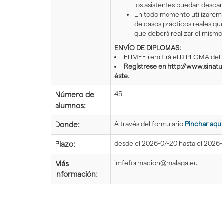
los asistentes puedan descarg
En todo momento utilizaremo
de casos prácticos reales qu
que deberá realizar el mismo 
ENVÍO DE DIPLOMAS:
El IMFE remitirá el DIPLOMA del
Regístrese en http://www.sinat
éste.
45
Número de
alumnos:
A través del formulario
Pinchar aqu
Donde:
desde el 2026-07-20 hasta el 2026
Plazo:
imfeformacion@malaga.eu
Más
información: