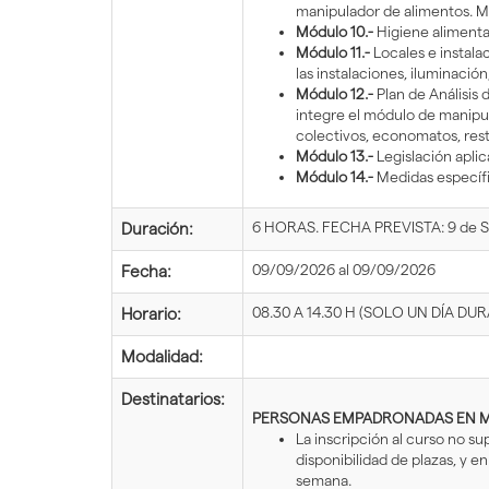
manipulador de alimentos. Ma
Módulo 10.-
Higiene alimenta
Módulo 11.-
Locales e instala
las instalaciones, iluminación
Módulo 12.-
Plan de Análisis 
integre el módulo de manipul
colectivos, economatos, resta
Módulo 13.-
Legislación aplic
Módulo 14.-
Medidas específi
6 HORAS. FECHA PREVISTA: 9 de 
Duración:
09/09/2026 al 09/09/2026
Fecha:
08.30 A 14.30 H (SOLO UN DÍA DUR
Horario:
Modalidad:
Destinatarios:
PERSONAS EMPADRONADAS EN M
La inscripción al curso no s
disponibilidad de plazas, y 
semana.