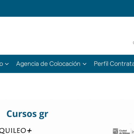
???
???
o
Agencia de Colocación
Perfil Contrat
le.subsections???
ter.header.toggle.subsections???
key.formatter.header.toggle.subsections???
key.formatter.head