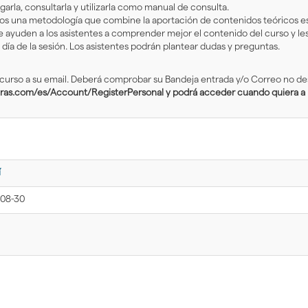
arla, consultarla y utilizarla como manual de consulta.
s una metodología que combine la aportación de contenidos teóricos esp
e ayuden a los asistentes a comprender mejor el contenido del curso y l
día de la sesión. Los asistentes podrán plantear dudas y preguntas.
 curso a su email. Deberá comprobar su Bandeja entrada y/o Correo no d
uras.com/es/Account/RegisterPersonal y podrá acceder cuando quiera a l
í
-08-30