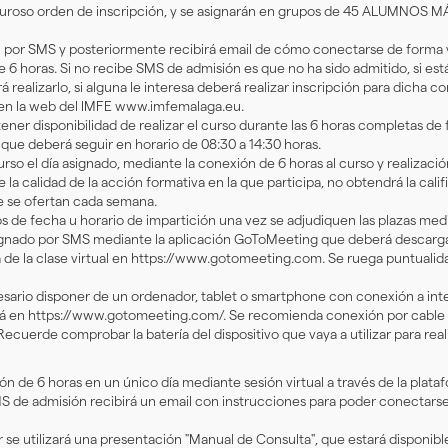
iguroso orden de inscripción, y se asignarán en grupos de 45 ALUMNOS MÁ
 por SMS y posteriormente recibirá email de cómo conectarse de forma virt
6 horas. Si no recibe SMS de admisión es que no ha sido admitido, si es
realizarlo, si alguna le interesa deberá realizar inscripción para dicha co
 en la web del IMFE www.imfemalaga.eu.
ener disponibilidad de realizar el curso durante las 6 horas completas de
o, que deberá seguir en horario de 08:30 a 14:30 horas.
urso el día asignado, mediante la conexión de 6 horas al curso y realizaci
 la calidad de la acción formativa en la que participa, no obtendrá la calif
e se ofertan cada semana.
s de fecha u horario de impartición una vez se adjudiquen las plazas me
ignado por SMS mediante la aplicación GoToMeeting que deberá descargar
a de la clase virtual en https://www.gotomeeting.com. Se ruega puntualida
esario disponer de un ordenador, tablet o smartphone con conexión a inter
 en https://www.gotomeeting.com/. Se recomienda conexión por cable 
ecuerde comprobar la batería del dispositivo que vaya a utilizar para real
ón de 6 horas en un único día mediante sesión virtual a través de la plat
MS de admisión recibirá un email con instrucciones para poder conectarse
ar se utilizará una presentación "Manual de Consulta", que estará dispon