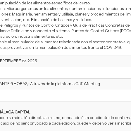
nipulación de los alimentos específicos del curso.
ria: Microorganismos en los alimentos, contaminaciones, infecciones e in
ciones: Maquinaria, herramientas y utillaje, planes y procedimientos de l
, ventilación, etc. Eliminación de basuras y residuos.
de Peligros y Puntos de Control Críticos y Guía de Prácticas Concretas de 
ador: Definición y concepto el sistema. Puntos de Control Críticos (PCC
uración, industria alimentaria, etc.
able al manipulador de alimentos relacionada con el sector concreto al que
cas preventivas en la manipulación de alimentos frente al COVID-19.
SEPTIEMBRE de 2026
ANTE 6 HORAS)-A través de la plataforma GoToMeeting
ÁLAGA CAPITAL
upone su admisión directa al mismo, quedando ésta pendiente de confirmac
en caso de no ser convocado a cada edición, puede y debe volver a inscribi