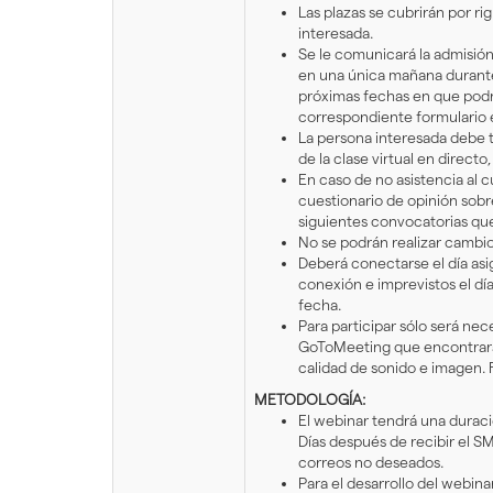
Las plazas se cubrirán por r
interesada.
Se le comunicará la admisión
en una única mañana durante 
próximas fechas en que podrá 
correspondiente formulario
La persona interesada debe t
de la clase virtual en direct
En caso de no asistencia al c
cuestionario de opinión sobre
siguientes convocatorias qu
No se podrán realizar cambio
Deberá conectarse el día as
conexión e imprevistos el dí
fecha.
Para participar sólo será nec
GoToMeeting que encontrará
calidad de sonido e imagen. R
METODOLOGÍA:
El webinar tendrá una duraci
Días después de recibir el S
correos no deseados.
Para el desarrollo del webin