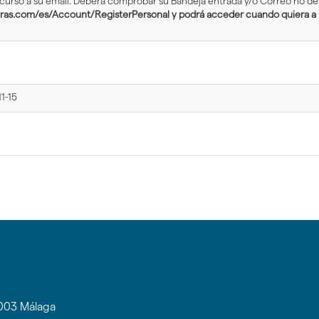
 curso a su email. Deberá comprobar su Bandeja entrada y/o Correo no d
uras.com/es/Account/RegisterPersonal y podrá acceder cuando quiera a l
1-15
9003 Málaga