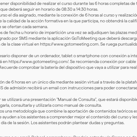
ener disponibilidad de realizar el curso durante las 6 horas completas de
o, que deberá seguir en horario de 08:30 a 14:30 horas.
urso el día asignado, mediante la conexión de 6 horas al curso y realizaci
 la calidad de la acción formativa en la que participa, no obtendrá la calif
e se ofertan cada semana.
s de fecha u horario de impartición una vez se adjudiquen las plazas me
ignado por SMS mediante la aplicación GoToMeeting que deberá descargar
a de la clase virtual en https://www.gotomeeting.com. Se ruega puntualida
esario disponer de un ordenador, tablet o smartphone con conexión a inter
 en https://www.gotomeeting.com/. Se recomienda conexión por cable 
ecuerde comprobar la batería del dispositivo que vaya a utilizar para real
ón de 6 horas en un único día mediante sesión virtual a través de la plat
MS de admisión recibirá un email con instrucciones para poder conectarse
ar se utilizará una presentación "Manual de Consulta", que estará dispon
arla, consultarla y utilizarla como manual de consulta.
s una metodología que combine la aportación de contenidos teóricos esp
e ayuden a los asistentes a comprender mejor el contenido del curso y l
día de la sesión. Los asistentes podrán plantear dudas y preguntas.