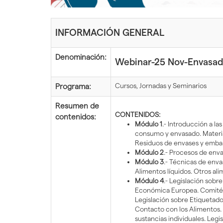
inicio
INFORMACIÓN GENERAL
Denominación:
Webinar-25 Nov-Envasado
Cursos, Jornadas y Seminarios
Programa:
Resumen de
CONTENIDOS:
contenidos:
Módulo 1
.- Introducción a l
consumo y envasado. Materia
Residuos de envases y embal
Módulo 2
.- Procesos de enva
Módulo 3
.- Técnicas de enva
Alimentos líquidos. Otros a
Módulo 4
.- Legislación sob
Económica Europea. Comité E
Legislación sobre Etiquetado
Contacto con los Alimentos. A
sustancias individuales. Leg