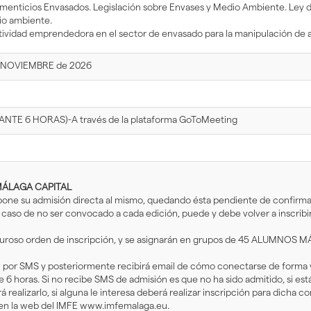
limenticios Envasados. Legislación sobre Envases y Medio Ambiente. Ley 
io ambiente.
ctividad emprendedora en el sector de envasado para la manipulación de 
e NOVIEMBRE de 2026
ANTE 6 HORAS)-A través de la plataforma GoToMeeting
ÁLAGA CAPITAL
upone su admisión directa al mismo, quedando ésta pendiente de confirmac
en caso de no ser convocado a cada edición, puede y debe volver a inscribi
iguroso orden de inscripción, y se asignarán en grupos de 45 ALUMNOS MÁ
 por SMS y posteriormente recibirá email de cómo conectarse de forma virt
6 horas. Si no recibe SMS de admisión es que no ha sido admitido, si es
realizarlo, si alguna le interesa deberá realizar inscripción para dicha co
 en la web del IMFE www.imfemalaga.eu.