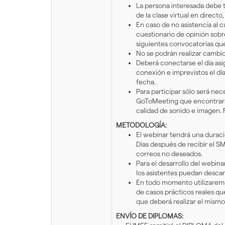
La persona interesada debe t
de la clase virtual en direct
En caso de no asistencia al c
cuestionario de opinión sobre
siguientes convocatorias qu
No se podrán realizar cambio
Deberá conectarse el día as
conexión e imprevistos el dí
fecha.
Para participar sólo será nec
GoToMeeting que encontrará
calidad de sonido e imagen. R
METODOLOGÍA:
El webinar tendrá una duraci
Días después de recibir el S
correos no deseados.
Para el desarrollo del webin
los asistentes puedan descarg
En todo momento utilizaremo
de casos prácticos reales qu
que deberá realizar el mismo 
ENVÍO DE DIPLOMAS: