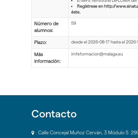
El IMFE remitirá el DIPLOMA del
Regístrese en http://www.sinat
éste.
59
Número de
alumnos:
desde el 2026-08-17 hasta el 2026-1
Plazo:
imfeformacion@malaga.eu
Más
información:
Contacto
Calle Concejal Muñoz Cerván, 3 Módulo 5 2