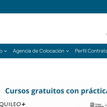
???
???
o
Agencia de Colocación
Perfil Contrat
le.subsections???
ter.header.toggle.subsections???
key.formatter.header.toggle.subsections???
key.formatter.head