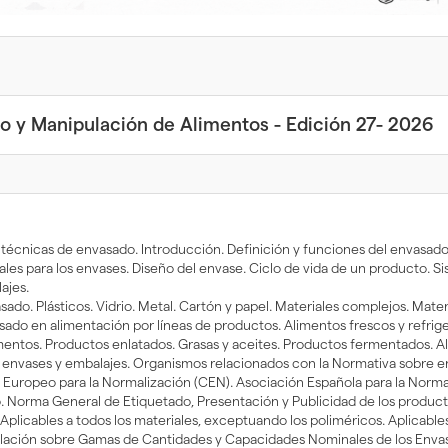
 y Manipulación de Alimentos - Edición 27- 2026
as técnicas de envasado. Introducción. Definición y funciones del envasa
les para los envases. Diseño del envase. Ciclo de vida de un producto. 
ajes.
sado. Plásticos. Vidrio. Metal. Cartón y papel. Materiales complejos. Mate
sado en alimentación por líneas de productos. Alimentos frescos y refrig
limentos. Productos enlatados. Grasas y aceites. Productos fermentados.
re envases y embalajes. Organismos relacionados con la Normativa sobre
uropeo para la Normalización (CEN). Asociación Española para la Normal
. Norma General de Etiquetado, Presentación y Publicidad de los producto
plicables a todos los materiales, exceptuando los poliméricos. Aplicables
islación sobre Gamas de Cantidades y Capacidades Nominales de los Envas