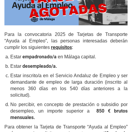
idioma
For
y
el
Em
(IM
Para la convocatoria 2025 de Tarjetas de Transporte
“Ayuda al Empleo”, las personas interesadas deberán
requisitos
cumplir los siguientes
:
empadronado/a
Estar
en Málaga capital.
desempleado/a.
Estar
Estar inscrito/a en el Servicio Andaluz de Empleo y ser
demandante de empleo de larga duración (inscrito al
menos 360 días en los 540 días anteriores a la
solicitud).
No percibir, en concepto de prestación o subsidio por
850 € brutos
desempleo, un importe superior a
mensuales.
Para obtener la Tarjeta de Transporte “Ayuda al Empleo”