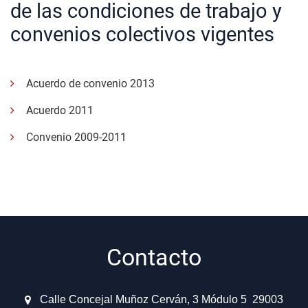
idioma
de las condiciones de trabajo y
la
For
convenios colectivos vigentes
y
el
Em
(IM
Acuerdo de convenio 2013
Acuerdo 2011
Convenio 2009-2011
Contacto
Calle Concejal Muñoz Cerván, 3 Módulo 5 29003