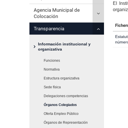
para
El Ins
secciones
'Empresas'
inicio
Click
Agencia Municipal de
desplegar/ple
organiz
hijas:
para
Colocación
secciones
'Formación'
desplegar/ple
hijas:
Ficher
Click
Transparencia
secciones
'Empleo'
Tabla
para
hijas:
Estatut
que
desplegar/ple
'Agencia
número
Información institucional y
lista
secciones
Municipal
organizativa
diferent
hijas:
de
descarg
'Transparencia
Colocación'
Funciones
de
ficheros
Normativa
Estructura organizativa
Sede física
Delegaciones competencias
Órganos Colegiados
Oferta Empleo Público
Órganos de Representación