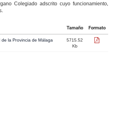
rgano Colegiado adscrito cuyo funcionamiento,
s.
Tamaño
Formato
Formato:
l de la Provincia de Málaga
5715.52
pdf
Kb