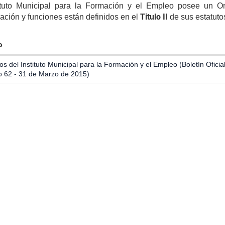
tituto Municipal para la Formación y el Empleo posee un O
Titulo II
gar
ación y funciones están definidos en el
de sus estatuto
gar
o
os del Instituto Municipal para la Formación y el Empleo (Boletín Oficia
gar
 62 - 31 de Marzo de 2015)
es
as
'