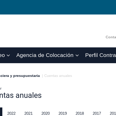
Conta
???
???
eo
Agencia de Colocación
Perfil Contr
gle.subsections???
tter.header.toggle.subsections???
key.formatter.header.toggle.subsections???
key.formatter.he
ciera y presupuestaria
|
Cuentas anuales
r
ntas anuales
gar
2022
2021
2020
2019
2018
2017
201
gar