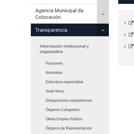
para
secciones
'Empresas'
inicio
Click
Agencia Municipal de
desplegar/ple
hijas:
para
Colocación
secciones
'Formación'
desplegar/ple
hijas:
Click
Transparencia
secciones
'Empleo'
para
hijas:
desplegar/ple
'Agencia
Información institucional y
secciones
Municipal
organizativa
hijas:
de
'Transparencia
Colocación'
Funciones
Normativa
Estructura organizativa
Sede física
Delegaciones competencias
Órganos Colegiados
Oferta Empleo Público
Órganos de Representación