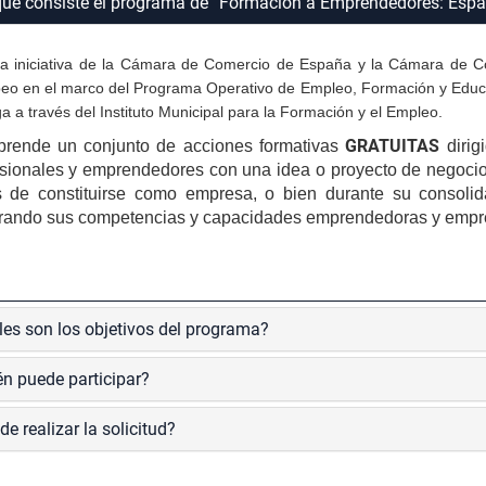
qué consiste el programa de “Formación a Emprendedores: Esp
gar
a iniciativa de la Cámara de Comercio de España y la Cámara de Co
gar
eo en el marco del Programa Operativo de Empleo, Formación y Educ
a a través del Instituto Municipal para la Formación y el Empleo.
GRATUITAS
rende un conjunto de acciones formativas
dirig
gar
esionales y emprendedores con una idea o proyecto de negocio
s de constituirse como empresa, o bien durante su consolida
rando sus competencias y capacidades emprendedoras y empres
'
es son los objetivos del programa?
n puede participar?
e realizar la solicitud?