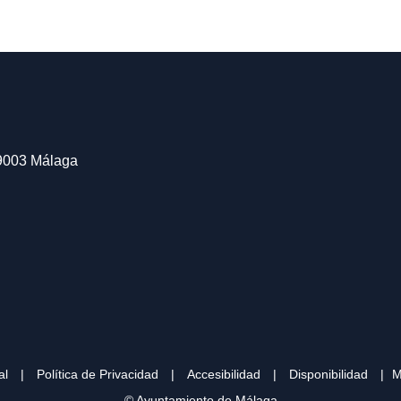
29003 Málaga
al
|
Política de Privacidad
|
Accesibilidad
|
Disponibilidad
|
M
© Ayuntamiento de Málaga