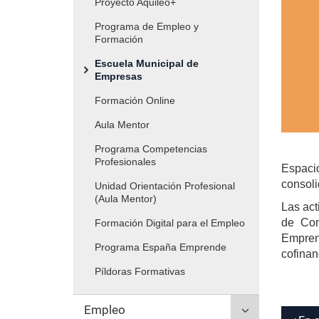
Proyecto Aquileo+
secciones
'Empresas'
inicio
hijas:
Programa de Empleo y
Formación
'Formación'
Escuela Municipal de
Empresas
Formación Online
Aula Mentor
Programa Competencias
Profesionales
Espacio
consol
Unidad Orientación Profesional
(Aula Mentor)
Las act
de Com
Formación Digital para el Empleo
Empren
Programa España Emprende
cofinan
Píldoras Formativas
Click
Empleo